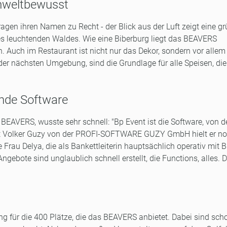
mweltbewusst
agen ihren Namen zu Recht - der Blick aus der Luft zeigt eine g
es leuchtenden Waldes. Wie eine Biberburg liegt das BEAVERS
. Auch im Restaurant ist nicht nur das Dekor, sondern vor allem
der nächsten Umgebung, sind die Grundlage für alle Speisen, die 
ende Software
BEAVERS, wusste sehr schnell: "Bp Event ist die Software, von de
t Volker Guzy von der PROFI-SOFTWARE GUZY GmbH hielt er n
e Frau Delya, die als Bankettleiterin hauptsächlich operativ mit 
Angebote sind unglaublich schnell erstellt, die Functions, alles. D
ng für die 400 Plätze, die das BEAVERS anbietet. Dabei sind sch