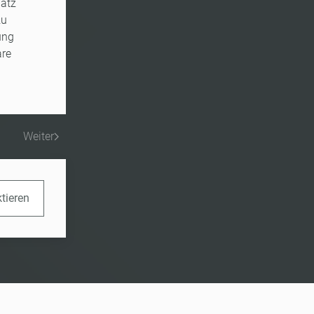
latz
zu
ung
are
Weiter
ktieren