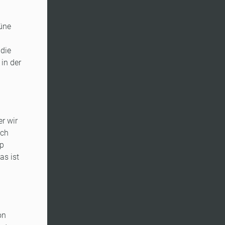
rüne
 die
in der
r wir
och
Bp
as ist
on