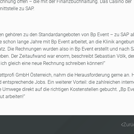
Rechnung offen – die mit der Finanzbuchhaltung. Das Casino der
nittstelle zu SAP.
men gehören zu den Standardangeboten von Bp Event – zu SAP a
ie schon lange Jahre mit Bp Event arbeitet, an die Klinik angebu
satz. Die Rechnungen wurden also in Bp Event erstellt und nach 
ben. Der Zeitaufwand war enorm, beschreibt Sebastian Völk, de
te ich gleich eine neue Rechnung schreiben können!“
kettprofi GmbH Österreich, nahm die Herausforderung gerne an. 
d entsprechende Jobs. Ein weiterer Vorteil: die zahlreichen inter
 Umwege direkt auf die richtigen Kostenstellen gebucht. „Bp Eve
ut arbeiten!“
Zurü