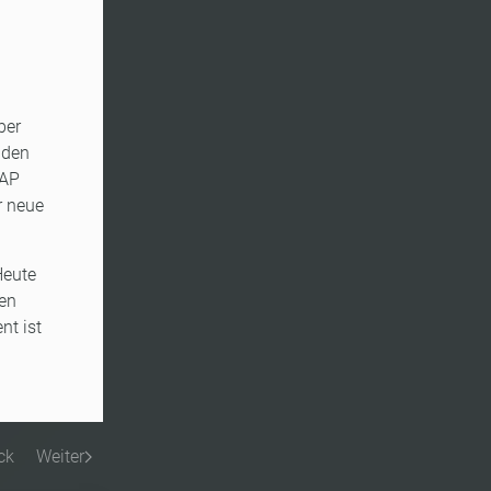
ber
nden
SAP
r neue
Heute
nen
nt ist
ck
Weiter