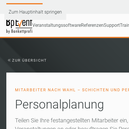
Demoversion testen
Zum Hauptinhalt springen
Veranstaltungssoftware
Referenzen
Support
Trai
ZUR ÜBERSICHT
MITARBEITER NACH WAHL – SCHICHTEN UND P
Personalplanung
Teilen Sie Ihre festangestellten Mitarbeiter ein