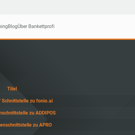
ning
Blog
Über Bankettprofi
Titel
 Schnittstelle zu fonio.ai
nschnittstelle zu ADDIPOS
enschnittstelle zu APRO