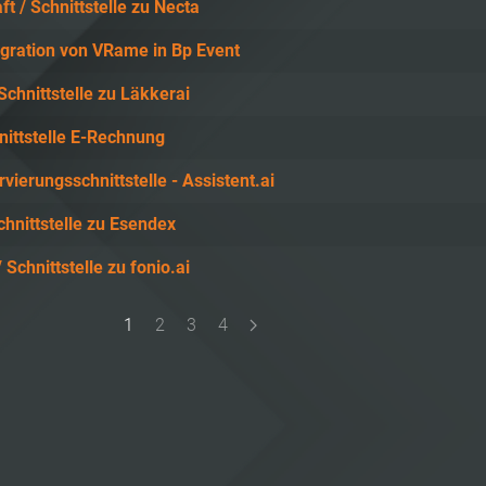
t / Schnittstelle zu Necta
gration von VRame in Bp Event
Schnittstelle zu Läkkerai
nittstelle E-Rechnung
rvierungsschnittstelle - Assistent.ai
chnittstelle zu Esendex
 Schnittstelle zu fonio.ai
1
2
3
4