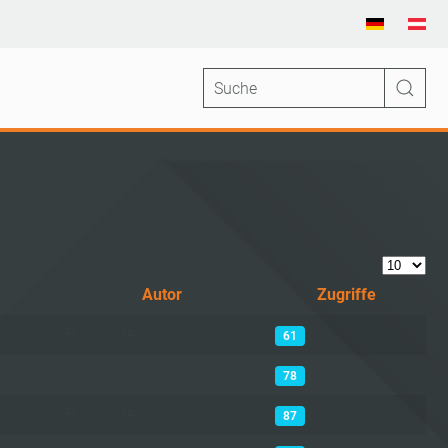
Anzeige 
Autor
Zugriffe
Bürosystem
61
Bürosystem
78
Bürosystem
87