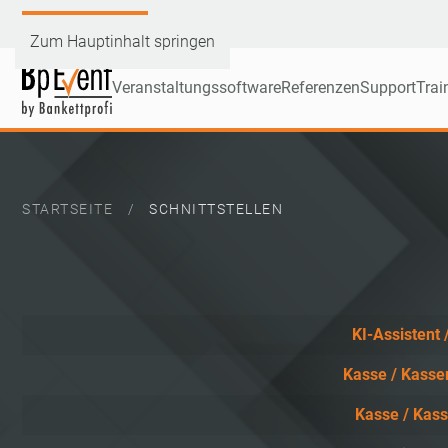
Demoversion testen
Zum Hauptinhalt springen
Veranstaltungssoftware
Referenzen
Support
Trai
STARTSEITE
SCHNITTSTELLEN
Articles
KI-Assistent /
Kasse / Kasse
Kasse / Kass