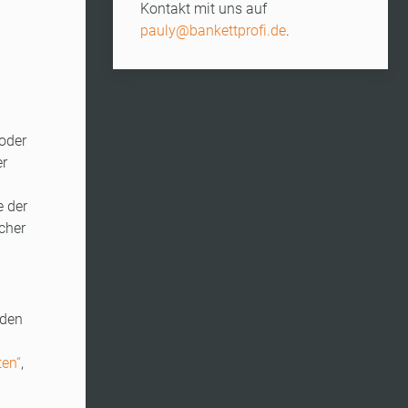
Kontakt mit uns auf
pauly@bankettprofi.de
.
 oder
er
e der
icher
 den
ten“
,