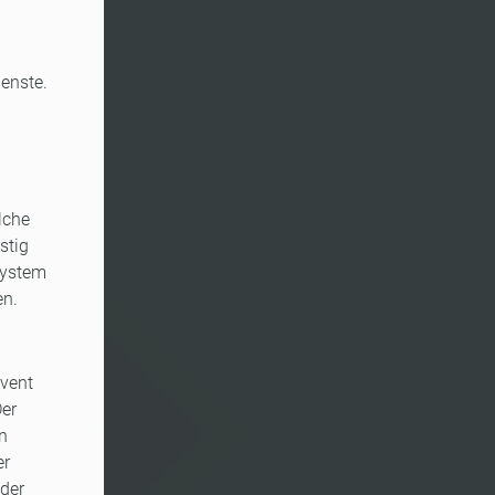
enste.
lche
stig
System
en.
Event
Der
en
er
 der