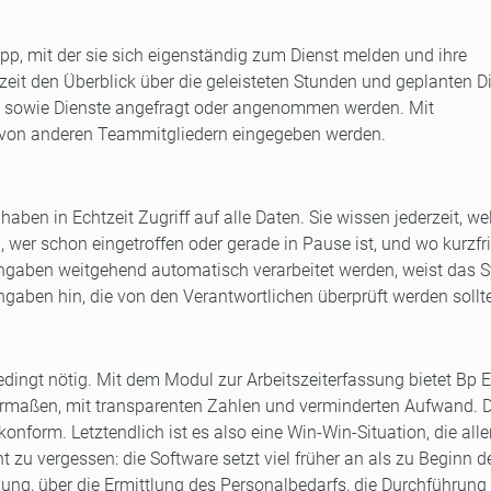
p, mit der sie sich eigenständig zum Dienst melden und ihre
it den Überblick über die geleisteten Stunden und geplanten Di
 sowie Dienste angefragt oder angenommen werden. Mit
 von anderen Teammitgliedern eingegeben werden.
haben in Echtzeit Zugriff auf alle Daten. Sie wissen jederzeit, we
 wer schon eingetroffen oder gerade in Pause ist, und wo kurzfri
Angaben weitgehend automatisch verarbeitet werden, weist das 
ngaben hin, die von den Verantwortlichen überprüft werden sollt
ngt nötig. Mit dem Modul zur Arbeitszeiterfassung bietet Bp 
ermaßen, mit transparenten Zahlen und verminderten Aufwand. 
onform. Letztendlich ist es also eine Win-Win-Situation, die all
t zu vergessen: die Software setzt viel früher an als zu Beginn d
nung, über die Ermittlung des Personalbedarfs, die Durchführung