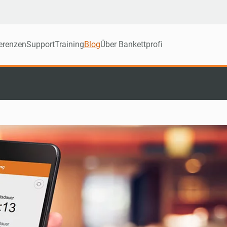
erenzen
Support
Training
Blog
Über Bankettprofi