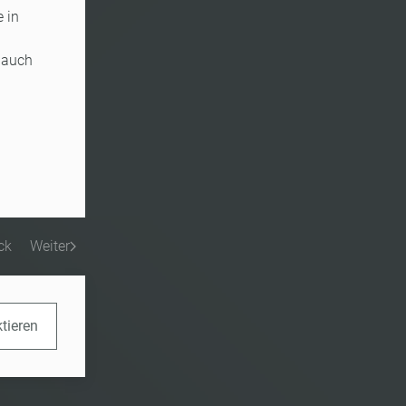
e in
 auch
ck
Weiter
ktieren