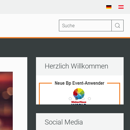
Herzlich Willkommen
Vito Frederico Wedding Ran
World Of Living
Kleine Insel
Kerres
Social Media