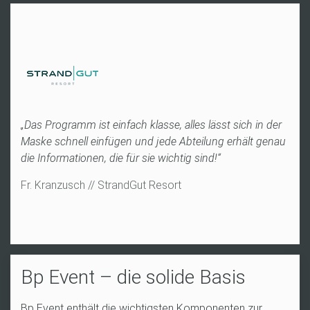
,
„Das Programm ist einfach klasse, alles lässt sich in der
„B
uf
Maske schnell einfügen und jede Abteilung erhält genau
Rä
die Informationen, die für sie wichtig sind!“
t
Fr
Fr. Kranzusch // StrandGut Resort
G
Bp Event – die solide Basis
Bp Event enthält die wichtigsten Komponenten zur