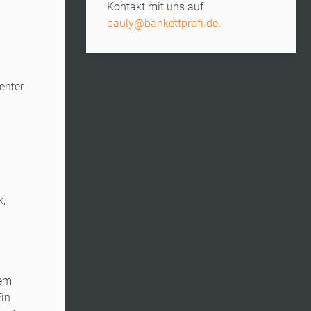
Kontakt mit uns auf
pauly@bankettprofi.de
.
enter
k,
nem
Ein