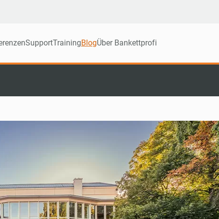
erenzen
Support
Training
Blog
Über Bankettprofi