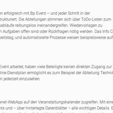
n erfolgreich mit Bp Event – und jeder Schritt in der
trukturiert. Die Abteilungen stimmen sich über ToDo-Listen zum
sabläufe reibungslos ineinandergreifen. Wiedervorlagen zu
h Aufgaben offen sind oder Rückfragen nötig werden. Das Info C
rbeitstag, und automatisierte Prozesse weisen beispielsweise auf
r
ent arbeitet, haben viele Beteiligte keinen direkten Zugang zur
line-Dienstplan ermöglicht es zum Beispiel der Abteilung Techni
 jederzeit einzusehen.
tranet-WebApp auf den Veranstaltungskalender zugreifen. Mit ei
nts und – über hinterlegte Datenblätter – alle wichtigen Details. 