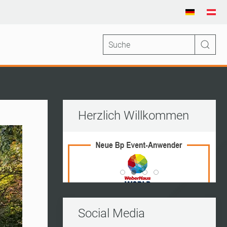
Herzlich Willkommen
Vito Frederico Wedding Ran
World Of Living
Kleine Insel
Kerres
Social Media