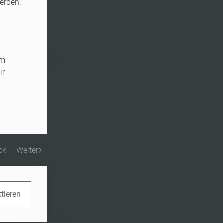
werden.
om
ir
ck
Weiter
ktieren