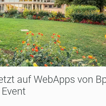
setzt auf WebApps von B
Event