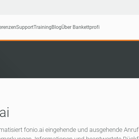
erenzen
Support
Training
Blog
Über Bankettprofi
ai
omatisiert fonio.ai eingehende und ausgehende Anr