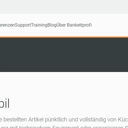
erenzen
Support
Training
Blog
Über Bankettprofi
il
le bestellten Artikel pünktlich und vollständig von K