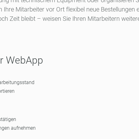
kung mit technischem Equipment oder organisieren S
hre Mitarbeiter vor Ort flexibel neue Bestellungen 
h Zeit bleibt – weisen Sie Ihren Mitarbeitern weite
ser WebApp
earbeitungsstand
rtieren
stätigen
ungen aufnehmen