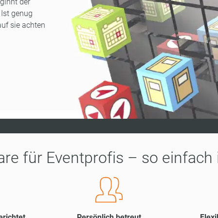
ginnt der
Ist genug
uf sie achten
re für Eventprofis – so einfach 
erichtet
Persönlich betreut
Flexi