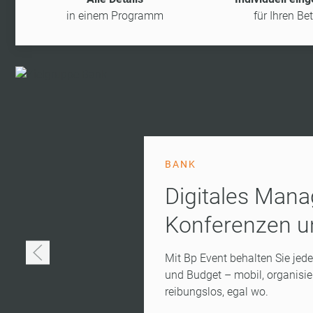
in einem Programm
für Ihren Bet
BANK
Digitales Man
Konferenzen u
Mit Bp Event behalten Sie jede
und Budget – mobil, organisier
reibungslos, egal wo.