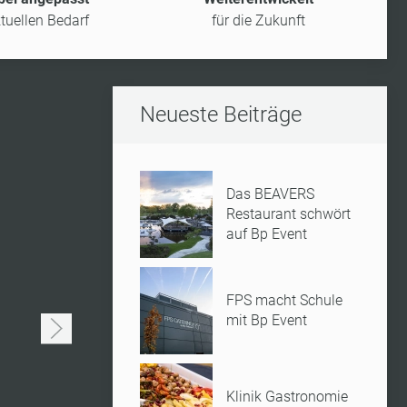
tuellen Bedarf
für die Zukunft
Neueste Beiträge
Das BEAVERS
Restaurant schwört
BANKETT
auf Bp Event
Veranst
Gastro
FPS macht Schule
mit Bp Event
Mit Bp Event er
individuelle Ang
System, Event
Klinik Gastronomie