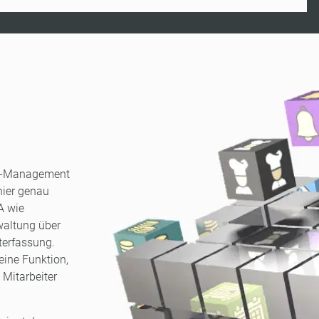
ent-Management
hier genau
 A wie
waltung über
terfassung.
eine Funktion,
 Mitarbeiter