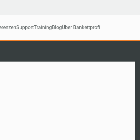
erenzen
Support
Training
Blog
Über Bankettprofi