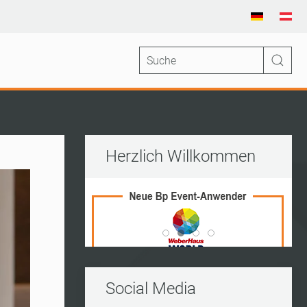
Herzlich Willkommen
Vito Frederico Wedding Ran
World Of Living
Kleine Insel
Kerres
Social Media