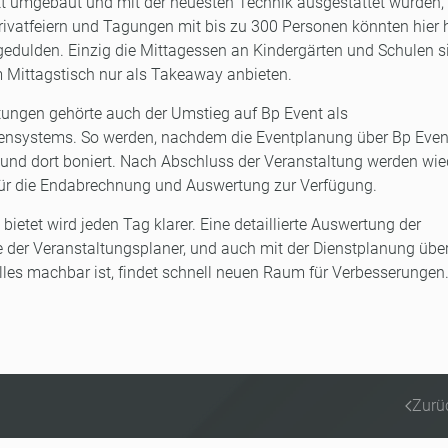
tt umgebaut und mit der neuesten Technik ausgestattet wurden,
ivatfeiern und Tagungen mit bis zu 300 Personen könnten hier 
edulden. Einzig die Mittagessen an Kindergärten und Schulen s
m Mittagstisch nur als Takeaway anbieten.
stungen gehörte auch der Umstieg auf Bp Event als
ensystems. So werden, nachdem die Eventplanung über Bp Even
n und dort boniert. Nach Abschluss der Veranstaltung werden wi
 für die Endabrechnung und Auswertung zur Verfügung.
bietet wird jeden Tag klarer. Eine detaillierte Auswertung der
 der Veranstaltungsplaner, und auch mit der Dienstplanung übe
alles machbar ist, findet schnell neuen Raum für Verbesserungen
Zurü