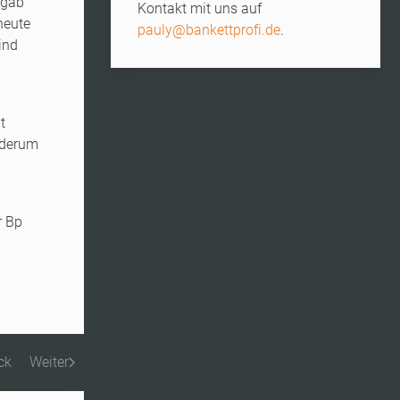
 gab
Kontakt mit uns auf
heute
pauly@bankettprofi.de
.
ind
t
ederum
r Bp
.
ck
Weiter