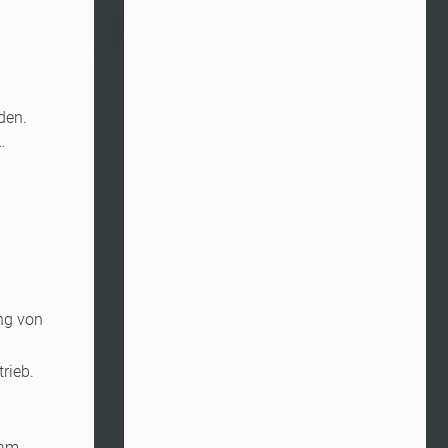
den.
…
ng von
rieb.
 am