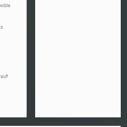
exible
ts
rauf!