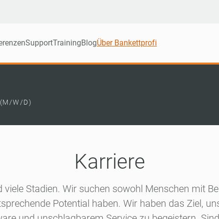
erenzen
Support
Training
Blog
Über Bankettprofi
(M/W/D)
Karriere
d viele Stadien. Wir suchen sowohl Menschen mit Be
tsprechende Potential haben. Wir haben das Ziel, un
are und unschlagbarem Service zu begeistern. Sind