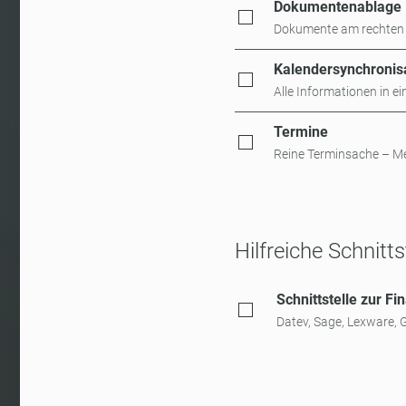
Dokumentenablage
Dokumente am rechten O
Kalendersynchronis
Alle Informationen in e
Termine
Reine Terminsache – Me
Hilfreiche Schnitts
Schnittstelle zur F
Datev, Sage, Lexware, 