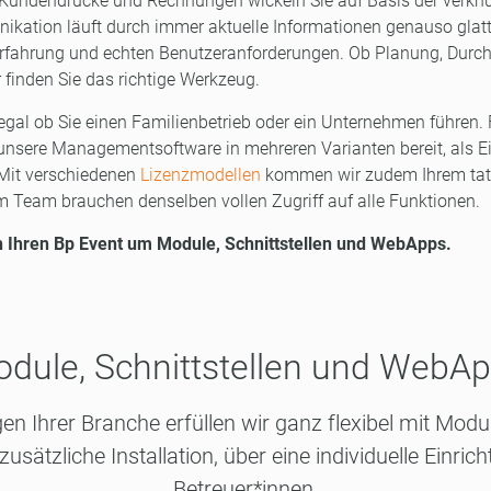
Kundendrucke und Rechnungen wickeln Sie auf Basis der verknü
nikation läuft durch immer aktuelle Informationen genauso glat
 Erfahrung und echten Benutzeranforderungen. Ob Planung, Durc
 finden Sie das richtige Werkzeug.
g, egal ob Sie einen Familienbetrieb oder ein Unternehmen führen.
 unsere Managementsoftware in mehreren Varianten bereit, als Ei
Mit verschiedenen
Lizenzmodellen
kommen wir zudem Ihrem tat
im Team brauchen denselben vollen Zugriff auf alle Funktionen.
h Ihren Bp Event um Module, Schnittstellen und WebApps.
dule, Schnittstellen und WebA
en Ihrer Branche erfüllen wir ganz flexibel mit Modul
sätzliche Installation, über eine individuelle Einric
Betreuer*innen.