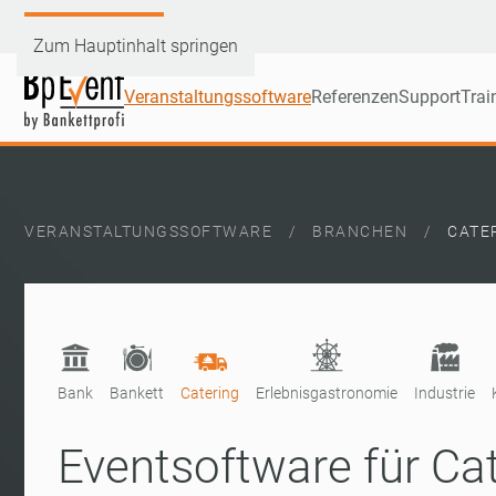
Demoversion testen
Zum Hauptinhalt springen
Veranstaltungssoftware
Referenzen
Support
Trai
VERANSTALTUNGSSOFTWARE
BRANCHEN
CATE
Bank
Bankett
Catering
Erlebnisgastronomie
Industrie
Eventsoftware für Ca