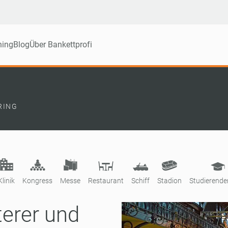
ning
Blog
Über Bankettprofi
RING
Klinik
Kongress
Messe
Restaurant
Schiff
Stadion
Studierend
terer und