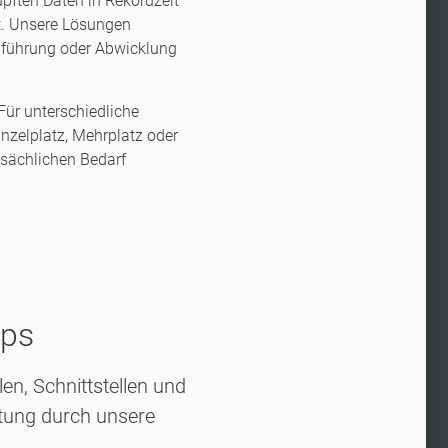
pften Daten in Rekordzeit
t. Unsere Lösungen
hführung oder Abwicklung
 Für unterschiedliche
nzelplatz, Mehrplatz oder
sächlichen Bedarf
pps
en, Schnittstellen und
htung durch unsere